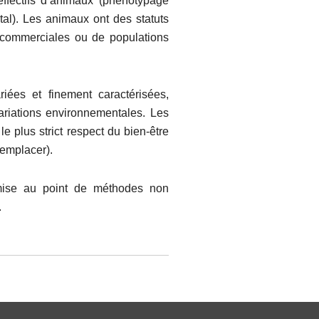
effectifs d’animaux (phénotypage
tal). Les animaux ont des statuts
s commerciales ou de populations
iées et finement caractérisées,
ariations environnementales. Les
e plus strict respect du bien-être
Remplacer).
 mise au point de méthodes non
.