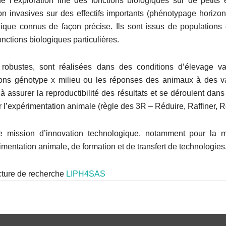
l’exploration fine des fonctions biologiques sur de petits 
on invasives sur des effectifs importants (phénotypage horizon
ogique connus de façon précise. Ils sont issus de population
onctions biologiques particulières.
robustes, sont réalisées dans des conditions d’élevage var
ctions génotype x milieu ou les réponses des animaux à des v
 assurer la reproductibilité des résultats et se déroulent dans l
r l’expérimentation animale (règle des 3R – Réduire, Raffiner, 
une mission d’innovation technologique, notamment pour la
rimentation animale, de formation et de transfert de technologies
ucture de recherche
LIPH4SAS