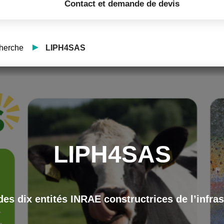
Contact et demande de devis
cherche
LIPH4SAS
LIPH4SAS
 des dix entités INRAE constructrices de l’infr