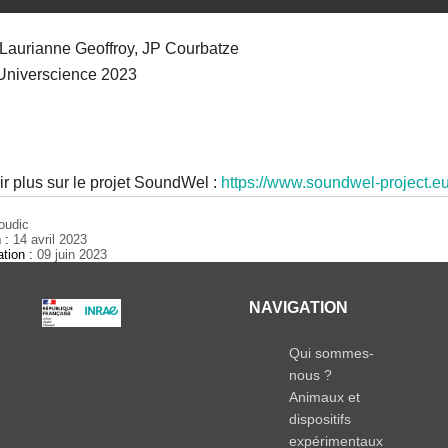
: Laurianne Geoffroy, JP Courbatze
 Universcience 2023
r plus sur le projet SoundWel :
https://www.soundwel-project.eu
oudic
n :
14 avril 2023
ation :
09 juin 2023
NAVIGATION
Qui sommes-
nous ?
Animaux et
dispositifs
expérimentaux